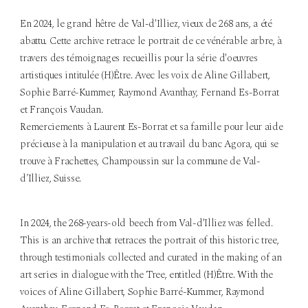
En 2024, le grand hêtre de Val-d'Illiez, vieux de 268 ans, a été
abattu. Cette archive retrace le portrait de ce vénérable arbre, à
travers des témoignages recueillis pour la série d'oeuvres
artistiques intitulée (H)Être. Avec les voix de Aline Gillabert,
Sophie Barré-Kummer, Raymond Avanthay, Fernand Es-Borrat
et François Vaudan.
Remerciements à Laurent Es-Borrat et sa famille pour leur aide
précieuse à la manipulation et au travail du banc Agora, qui se
trouve à Frachettes, Champoussin sur la commune de Val-
d’Illiez, Suisse.
In 2024, the 268-years-old beech from Val-d'Illiez was felled.
This is an archive that retraces the portrait of this historic tree,
through testimonials collected and curated in the making of an
art series in dialogue with the Tree, entitled (H)Être. With the
voices of Aline Gillabert, Sophie Barré-Kummer, Raymond