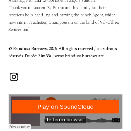
Avanthay, Fernand Es-Borrat et François Vaudan.
Thank you to Laurent Es-Borrat and his family for their
precious help handling and carving the bench Agora, which
now sits in Frachettes, Champoussin on the land of Val-d’Illiez,
Switzerland.
© Brindusa Burrows, 2025. All rights reserved / tous droits
réservés. Durée: 21m33s | www.brindusaburrows.art